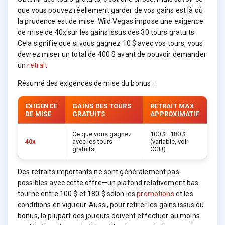
que vous pouvez réellement garder de vos gains est là où
la prudence est de mise. Wild Vegas impose une exigence
de mise de 40x sur les gains issus des 30 tours gratuits.
Cela signifie que si vous gagnez 10 $ avec vos tours, vous
devrez miser un total de 400 $ avant de pouvoir demander
un
retrait
.
Résumé des exigences de mise du bonus :
EXIGENCE
GAINS DES TOURS
RETRAIT MAX
DE MISE
GRATUITS
APPROXIMATIF
Ce que vous gagnez
100 $–180 $
40x
avec les tours
(variable, voir
gratuits
CGU)
Des retraits importants ne sont généralement pas
possibles avec cette offre—un plafond relativement bas
tourne entre 100 $ et 180 $ selon les
promotions
et les
conditions en vigueur. Aussi, pour retirer les gains issus du
bonus, la plupart des joueurs doivent effectuer au moins