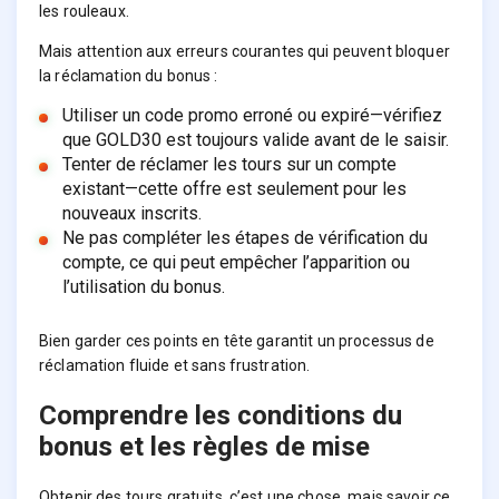
les rouleaux.
Mais attention aux erreurs courantes qui peuvent bloquer
la réclamation du bonus :
Utiliser un code promo erroné ou expiré—vérifiez
que GOLD30 est toujours valide avant de le saisir.
Tenter de réclamer les tours sur un compte
existant—cette offre est seulement pour les
nouveaux inscrits.
Ne pas compléter les étapes de vérification du
compte, ce qui peut empêcher l’apparition ou
l’utilisation du bonus.
Bien garder ces points en tête garantit un processus de
réclamation fluide et sans frustration.
Comprendre les conditions du
bonus et les règles de mise
Obtenir des tours gratuits, c’est une chose, mais savoir ce