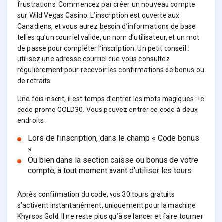
frustrations. Commencez par créer un nouveau compte
sur Wild Vegas Casino. L’inscription est ouverte aux
Canadiens, et vous aurez besoin d’informations de base
telles qu’un courriel valide, un nom d’utilisateur, et un mot
de passe pour compléter l’inscription. Un petit conseil :
utilisez une adresse courriel que vous consultez
régulièrement pour recevoir les confirmations de bonus ou
de retraits.
Une fois inscrit, il est temps d’entrer les mots magiques : le
code promo GOLD30. Vous pouvez entrer ce code à deux
endroits :
Lors de l’inscription, dans le champ « Code bonus
»
Ou bien dans la section caisse ou bonus de votre
compte, à tout moment avant d’utiliser les tours
Après confirmation du code, vos 30 tours gratuits
s’activent instantanément, uniquement pour la machine
Khyrsos Gold. Il ne reste plus qu’à se lancer et faire tourner