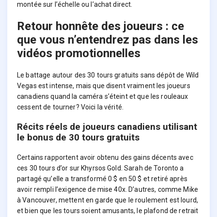
montée sur l’échelle ou l’achat direct.
Retour honnête des joueurs : ce
que vous n’entendrez pas dans les
vidéos promotionnelles
Le battage autour des 30 tours gratuits sans dépôt de Wild
Vegas est intense, mais que disent vraiment les joueurs
canadiens quand la caméra s’éteint et que les rouleaux
cessent de tourner? Voici la vérité.
Récits réels de joueurs canadiens utilisant
le bonus de 30 tours gratuits
Certains rapportent avoir obtenu des gains décents avec
ces 30 tours d’or sur Khyrsos Gold. Sarah de Toronto a
partagé qu’elle a transformé 0 $ en 50 $ et retiré après
avoir rempli l’exigence de mise 40x. D’autres, comme Mike
à Vancouver, mettent en garde que le roulement est lourd,
et bien que les tours soient amusants, le plafond de retrait