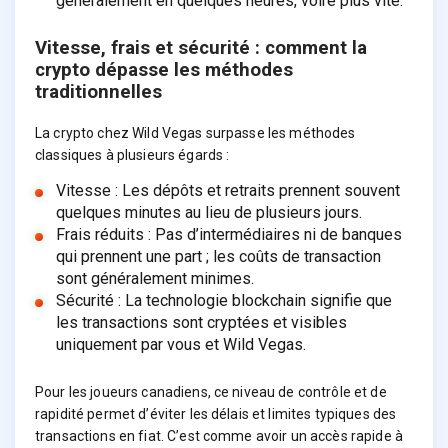
généralement en quelques heures, voire plus vite.
Vitesse, frais et sécurité : comment la
crypto dépasse les méthodes
traditionnelles
La crypto chez Wild Vegas surpasse les méthodes
classiques à plusieurs égards :
Vitesse : Les dépôts et retraits prennent souvent
quelques minutes au lieu de plusieurs jours.
Frais réduits : Pas d’intermédiaires ni de banques
qui prennent une part ; les coûts de transaction
sont généralement minimes.
Sécurité : La technologie blockchain signifie que
les transactions sont cryptées et visibles
uniquement par vous et Wild Vegas.
Pour les joueurs canadiens, ce niveau de contrôle et de
rapidité permet d’éviter les délais et limites typiques des
transactions en fiat. C’est comme avoir un accès rapide à