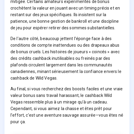
mitigée. Certains amateurs expérimentés de bonus
crochètent la valeur en jouant avec un timing précis et en
restant sur des jeux spécifiques. Ils insistent sur la
patience, une bonne gestion de bankroll et une discipline
de jeu pour espérer retirer des sommes substantielles.
De l’autre côté, beaucoup jettent l’éponge face à des
conditions de compte inattendues ou des drapeaux abus
de bonus cruels. Les histoires de joueurs « coincés » avec
des crédits cashback inutilisables ou freinés par des
plafonds circulent largement dans les communautés
canadiennes, minant sérieusement la confiance envers le
cashback de Wild Vegas.
Au final, si vous recherchez des boosts faciles et une vraie
valeur bonus sans travail harassant, le cashback Wild
Vegas ressemble plus à un mirage qu’à un cadeau.
Cependant, si vous aimez la chasse et êtes prêt pour
l’effort, c’est une aventure sauvage assurée—vous êtes né
pour ça.