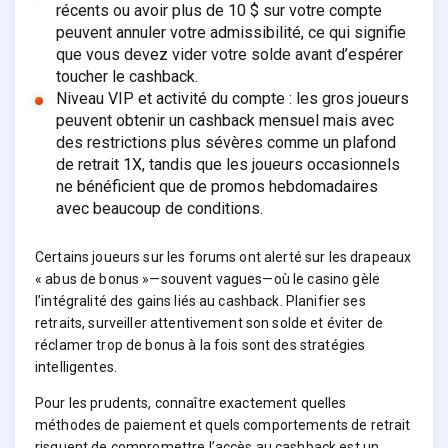
récents ou avoir plus de 10 $ sur votre compte
peuvent annuler votre admissibilité, ce qui signifie
que vous devez vider votre solde avant d’espérer
toucher le cashback.
Niveau VIP et activité du compte : les gros joueurs
peuvent obtenir un cashback mensuel mais avec
des restrictions plus sévères comme un plafond
de retrait 1X, tandis que les joueurs occasionnels
ne bénéficient que de promos hebdomadaires
avec beaucoup de conditions.
Certains joueurs sur les forums ont alerté sur les drapeaux
« abus de bonus »—souvent vagues—où le casino gèle
l’intégralité des gains liés au cashback. Planifier ses
retraits, surveiller attentivement son solde et éviter de
réclamer trop de bonus à la fois sont des stratégies
intelligentes.
Pour les prudents, connaître exactement quelles
méthodes de paiement et quels comportements de retrait
risquent de compromettre l’accès au cashback est un