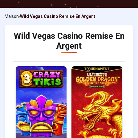
Maison
Wild Vegas Casino Remise En Argent
Wild Vegas Casino Remise En
Argent