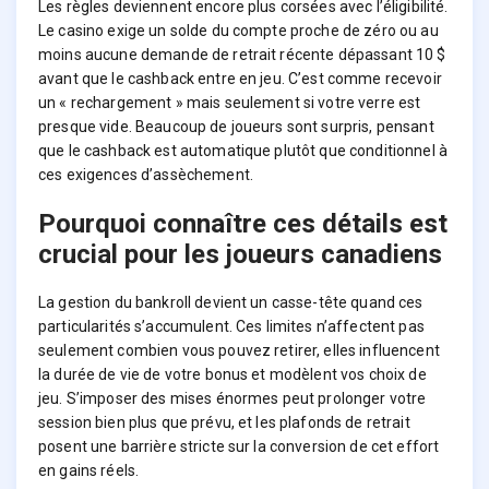
Les règles deviennent encore plus corsées avec l’éligibilité.
Le casino exige un solde du compte proche de zéro ou au
moins aucune demande de retrait récente dépassant 10 $
avant que le cashback entre en jeu. C’est comme recevoir
un « rechargement » mais seulement si votre verre est
presque vide. Beaucoup de joueurs sont surpris, pensant
que le cashback est automatique plutôt que conditionnel à
ces exigences d’assèchement.
Pourquoi connaître ces détails est
crucial pour les joueurs canadiens
La gestion du bankroll devient un casse-tête quand ces
particularités s’accumulent. Ces limites n’affectent pas
seulement combien vous pouvez retirer, elles influencent
la durée de vie de votre bonus et modèlent vos choix de
jeu. S’imposer des mises énormes peut prolonger votre
session bien plus que prévu, et les plafonds de retrait
posent une barrière stricte sur la conversion de cet effort
en gains réels.