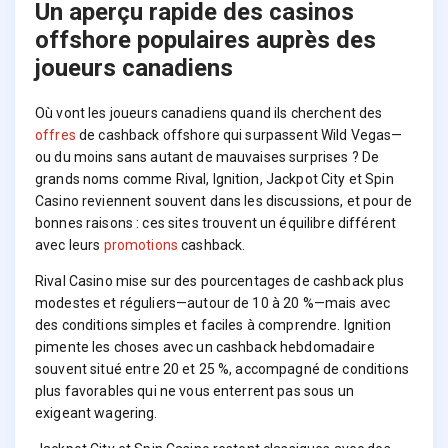
Un aperçu rapide des casinos
offshore populaires auprès des
joueurs canadiens
Où vont les joueurs canadiens quand ils cherchent des
offres
de cashback offshore qui surpassent Wild Vegas—
ou du moins sans autant de mauvaises surprises ? De
grands noms comme Rival, Ignition, Jackpot City et Spin
Casino reviennent souvent dans les discussions, et pour de
bonnes raisons : ces sites trouvent un équilibre différent
avec leurs
promotions
cashback.
Rival Casino mise sur des pourcentages de cashback plus
modestes et réguliers—autour de 10 à 20 %—mais avec
des conditions simples et faciles à comprendre. Ignition
pimente les choses avec un cashback hebdomadaire
souvent situé entre 20 et 25 %, accompagné de conditions
plus favorables qui ne vous enterrent pas sous un
exigeant wagering.