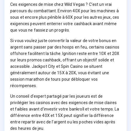
Ces exigences de mise chez Wild Vegas ? C’est un vrai
parcours du combattant. Environ 40X pour les machines à
sous et encore plus pénible à 60X pour les autres jeux, ces
exigences peuvent enterrer votre cashback avant même
que vous ne fassiez un progrès.
Si vous voulez juste convertir la valeur de votre bonus en
argent sans passer par des hoops en feu, certains casinos
offshore facilitent la tâche. Ignition reste entre 10X et 20X
sur leurs promos cashback, offrant un objectif solide et
accessible. Jackpot City et Spin Casino se situent
généralement autour de 15X à 20X, vous évitant une
session marathon de tours pour débloquer vos
récompenses.
Un conseil d’expert partagé par les joueurs est de
privilégier les casinos avec des exigences de mise claires
et faibles avant d’investir votre bankroll et votre temps. La
différence entre 40X et 15X peut signifier la différence
entre repartir avec de l’argent ou les poches vides après
des heures de jeu.