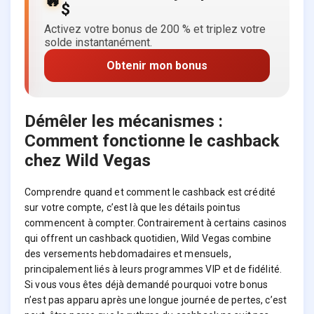
🔥
$
Activez votre bonus de 200 % et triplez votre
solde instantanément.
Obtenir mon bonus
Démêler les mécanismes :
Comment fonctionne le cashback
chez Wild Vegas
Comprendre quand et comment le cashback est crédité
sur votre compte, c’est là que les détails pointus
commencent à compter. Contrairement à certains casinos
qui offrent un cashback quotidien, Wild Vegas combine
des versements hebdomadaires et mensuels,
principalement liés à leurs programmes VIP et de fidélité.
Si vous vous êtes déjà demandé pourquoi votre bonus
n’est pas apparu après une longue journée de pertes, c’est