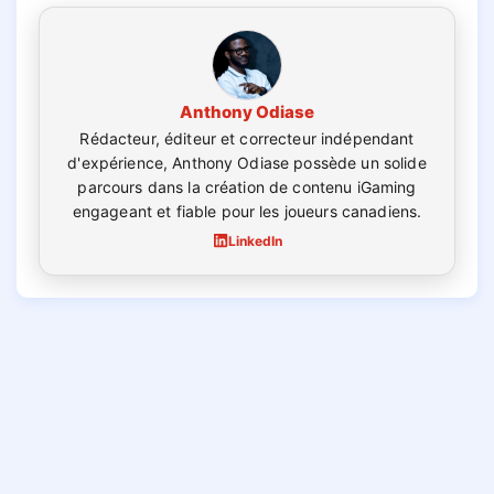
Anthony Odiase
Rédacteur, éditeur et correcteur indépendant
d'expérience, Anthony Odiase possède un solide
parcours dans la création de contenu iGaming
engageant et fiable pour les joueurs canadiens.
LinkedIn