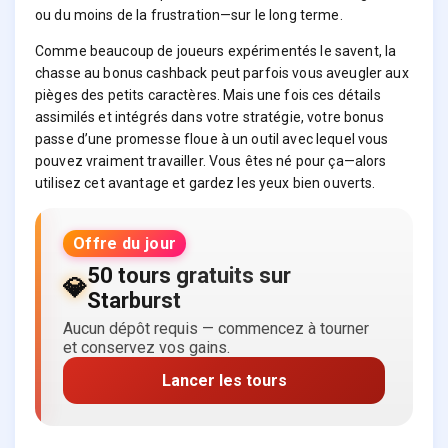
ou du moins de la frustration—sur le long terme.
Comme beaucoup de joueurs expérimentés le savent, la
chasse au bonus cashback peut parfois vous aveugler aux
pièges des petits caractères. Mais une fois ces détails
assimilés et intégrés dans votre stratégie, votre bonus
passe d’une promesse floue à un outil avec lequel vous
pouvez vraiment travailler. Vous êtes né pour ça—alors
utilisez cet avantage et gardez les yeux bien ouverts.
Offre du jour
50 tours gratuits sur
💎
Starburst
Aucun dépôt requis — commencez à tourner
et conservez vos gains.
Lancer les tours