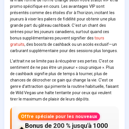
la vraie forme de l’offre change selon votre statut VIP et la
promo spécifique en cours. Les avantages VIP sont
présentés comme des étoiles d’or à l’horizon, incitant les
joueurs à viser les paliers de fidélité pour obtenir une plus
grande part du gâteau cashback. C’est un chant des
sirènes pour les joueurs canadiens, surtout quand ces
bonus supplémentaires peuvent signifier des
tours
gratuits
, des boosts de cashback ou un accès exclusif—un
carburant supplémentaire pour des sessions plus longues.
L’attrait ne se limite pas à récupérer ses pertes. C’est ce
sentiment de ne pas être un joueur « coup unique ». Plus
de cashback signifie plus de temps à tourner, plus de
chances de décrocher ce gain qui change la vie. C’est ce
genre d’attraction qui pimente la routine habituelle, faisant
de Wild Vegas une halte tentante pour ceux qui veulent
tirer le maximum de plaisir de leurs dépôts.
Offre spéciale pour les nouveaux
Bonus de 200 % jusqu'à 1000