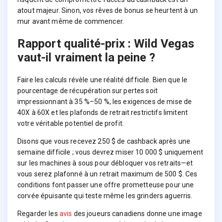
atout majeur. Sinon, vos rêves de bonus se heurtent à un
mur avant même de commencer.
Rapport qualité-prix : Wild Vegas
vaut-il vraiment la peine ?
Faire les calculs révèle une réalité difficile. Bien que le
pourcentage de récupération sur pertes soit
impressionnant à 35 %–50 %, les exigences de mise de
40X à 60X et les plafonds de retrait restrictifs limitent
votre véritable potentiel de profit.
Disons que vous recevez 250 $ de cashback après une
semaine difficile ; vous devrez miser 10 000 $ uniquement
sur les machines à sous pour débloquer vos retraits—et
vous serez plafonné à un retrait maximum de 500 $. Ces
conditions font passer une offre prometteuse pour une
corvée épuisante qui teste même les grinders aguerris.
Regarder les
avis
des joueurs canadiens donne une image