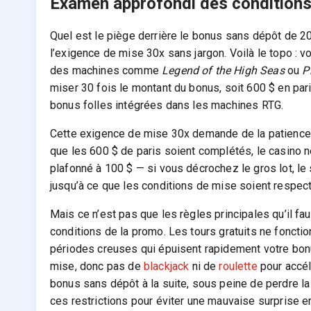
Examen approfondi des conditions
Quel est le piège derrière le bonus sans dépôt de 2
l’exigence de mise 30x sans jargon. Voilà le topo : v
des machines comme
Legend of the High Seas
ou
P
miser 30 fois le montant du bonus, soit 600 $ en pari
bonus folles intégrées dans les machines RTG.
Cette exigence de mise 30x demande de la patience. 
que les 600 $ de paris soient complétés, le casino ne 
plafonné à 100 $ — si vous décrochez le gros lot, le
jusqu’à ce que les conditions de mise soient respec
Mais ce n’est pas que les règles principales qu’il fa
conditions de la promo. Les tours gratuits ne fonctio
périodes creuses qui épuisent rapidement votre bon
mise, donc pas de
blackjack
ni de
roulette
pour accélé
bonus sans dépôt à la suite, sous peine de perdre la 
ces restrictions pour éviter une mauvaise surprise en