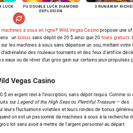
R LUCK
FU DOUBLE LUCK DIAMOND
3 RUNAWAY RICHE
EXPLOSION
s
machines à sous en ligne
?
Wild Vegas Casino
propose une of
iens : un
bonus
sans dépôt de 20 $ ainsi que 20
tours gratuits
.
sur les machines à sous sans dépenser un sou, mettant votre 
e d’adrénaline des rouleaux tournants et des feux d’artifice déc
les eaux ou de rêver d’un gros gain sur certains jeux propulsés 
ild Vegas Casino
e 20 $ en argent réel à l’inscription, sans dépôt requis. Comme si
tuits sur
Legend of the High Seas
ou
Plentiful Treasure
— des
leurs fluctuations volatiles et leurs rondes de bonus génére
and on est un passionné de machines à sous à la recherche 
ros lot sans avoir à mettre de l’argent personnel au départ.