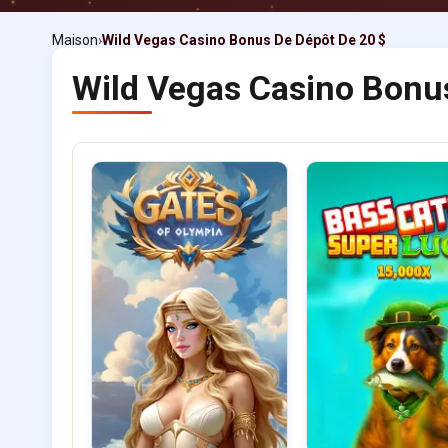
Maison
Wild Vegas Casino Bonus De Dépôt De 20 $
Wild Vegas Casino Bonu