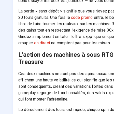
donc essayer les deux est judicieux — ne vous cont
La partie « sans dépôt » signifie que vous n’avez pa
20 tours gratuits. Une fois le
code promo
entré, le b
libre de faire tourner les rouleaux sur les machine
des gains tout en respectant l’exigence de mise 30x 
Gardez simplement en tête : l’offre s’applique uniqu
croupier
en direct
ne comptent pas pour les mises.
L’action des machines à sous RTG 
Treasure
Ces deux machines ne sont pas des spins occasion
affichent une haute volatilité, ce qui signifie que le
sont conséquents, créant des variations fortes dans 
gameplay regorge de fonctionnalités, des wilds expa
qui font monter l’adrénaline.
Le déroulement des tours est rapide, chaque spin do