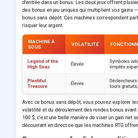
d’entrée dans un bonus. Les deux jeux offrent plusie
des bonus en jeu uniques qui multiplient vos gains — 
bonus sans dépôt. Ces machines correspondent parfai
risquer leur argent.
MACHINE À
VOLATILITÉ
FONCTIONN
SOUS
Legend of the
Symboles wild,
Élevée
High Seas
empilés expan
Plentiful
Déclencheurs s
Élevée
Treasure
tours gratuit
Avec ce bonus sans dépôt, vous pouvez explorer les 
volatilité et du déroulement des rondes bonus avant 
100 $, c’est une belle manière de viser un gain net s
découvrant en direct ce que les machines RTG offren