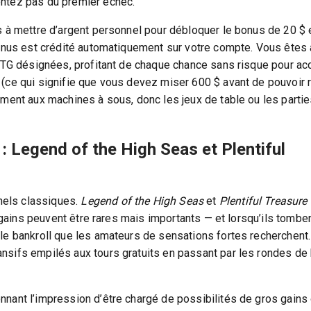
entez pas du premier échec.
s à mettre d’argent personnel pour débloquer le bonus de 20 $ 
onus est crédité automatiquement sur votre compte. Vous êtes 
s RTG désignées, profitant de chaque chance sans risque pour a
(ce qui signifie que vous devez miser 600 $ avant de pouvoir re
ement aux machines à sous, donc les jeux de table ou les parti
: Legend of the High Seas et Plentiful
nels classiques.
Legend of the High Seas
et
Plentiful Treasure
s gains peuvent être rares mais importants — et lorsqu’ils tombent
le bankroll que les amateurs de sensations fortes recherchent
nsifs empilés aux tours gratuits en passant par les rondes de
nnant l’impression d’être chargé de possibilités de gros gains