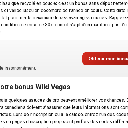
classique recyclé en boucle; c’est un bonus sans dépôt nettem
 et valide jusqu’en décembre de l’année en cours. Cette date l
er tôt pour tirer le maximum de ses avantages uniques. Rappele
ondition de mise de 30x, donc il s’agit d’un marathon, pas d’un
.
Obtenir mon bonu
de instantanément.
votre bonus Wild Vegas
mais quelques astuces de pro peuvent améliorer vos chances. D
s canadiens doivent s’assurer que leurs informations sont cor
trictes. Lors de l’inscription ou à la caisse, entrez l’un des cod
iés ou pages d’inscription proposent parfois des codes différe