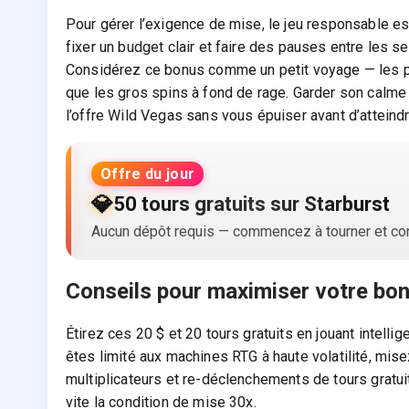
Pour gérer l’exigence de mise, le jeu responsable est 
fixer un budget clair et faire des pauses entre les s
Considérez ce bonus comme un petit voyage — les peti
que les gros spins à fond de rage. Garder son calme e
l’offre Wild Vegas sans vous épuiser avant d’atteindre
Offre du jour
💎
50 tours gratuits sur Starburst
Aucun dépôt requis — commencez à tourner et co
Conseils pour maximiser votre bon
Étirez ces 20 $ et 20 tours gratuits en jouant intel
êtes limité aux machines RTG à haute volatilité, mis
multiplicateurs et re-déclenchements de tours gratui
vite la condition de mise 30x.