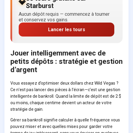
💎
Starburst
Aucun dépôt requis — commencez à tourner
et conservez vos gains.
Lancer les tours
Jouer intelligemment avec de
petits dépôts : stratégie et gestion
d’argent
Vous essayez d’optimiser deux dollars chez Wild Vegas ?
Ce n’est pas lancer des pièces à l’écran—c’est une gestion
intelligente de bankroll. Quand la limite de dépôt est de 2 $
ou moins, chaque centime devient un acteur de votre
stratégie de gain.
Gérer sa bankroll signifie calculer à quelle fréquence vous
pouvez miser et avec quelles mises pour garder votre