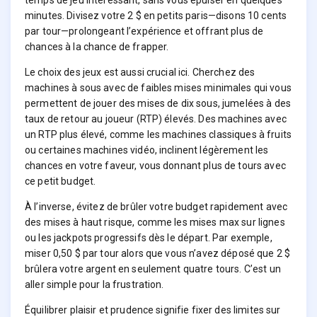
temps de jeu intéressant, sans vous épuiser en quelques
minutes. Divisez votre 2 $ en petits paris—disons 10 cents
par tour—prolongeant l’expérience et offrant plus de
chances à la chance de frapper.
Le choix des jeux est aussi crucial ici. Cherchez des
machines à sous avec de faibles mises minimales qui vous
permettent de jouer des mises de dix sous, jumelées à des
taux de retour au joueur (RTP) élevés. Des machines avec
un RTP plus élevé, comme les machines classiques à fruits
ou certaines machines vidéo, inclinent légèrement les
chances en votre faveur, vous donnant plus de tours avec
ce petit budget.
À l’inverse, évitez de brûler votre budget rapidement avec
des mises à haut risque, comme les mises max sur lignes
ou les jackpots progressifs dès le départ. Par exemple,
miser 0,50 $ par tour alors que vous n’avez déposé que 2 $
brûlera votre argent en seulement quatre tours. C’est un
aller simple pour la frustration.
Équilibrer plaisir et prudence signifie fixer des limites sur