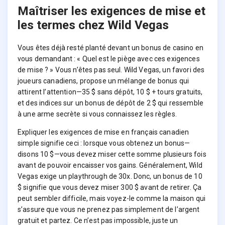
Maîtriser les exigences de mise et
les termes chez Wild Vegas
Vous êtes déjà resté planté devant un bonus de casino en
vous demandant : « Quel est le piège avec ces exigences
de mise ? » Vous n’êtes pas seul. Wild Vegas, un favori des
joueurs canadiens, propose un mélange de bonus qui
attirent l’attention—35 $ sans dépôt, 10 $ + tours gratuits,
et des indices sur un bonus de dépôt de 2 $ qui ressemble
à une arme secrète si vous connaissez les règles.
Expliquer les exigences de mise en français canadien
simple signifie ceci : lorsque vous obtenez un bonus—
disons 10 $—vous devez miser cette somme plusieurs fois
avant de pouvoir encaisser vos gains. Généralement, Wild
Vegas exige un playthrough de 30x. Donc, un bonus de 10
$ signifie que vous devez miser 300 $ avant de retirer. Ça
peut sembler difficile, mais voyez-le comme la maison qui
s’assure que vous ne prenez pas simplement de l’argent
gratuit et partez. Ce n’est pas impossible, juste un