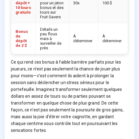
dépôt +
pour un jeton
30x
100 $
10
tours
bonus et des
gratuits
tours sur
Fruit Savers
Détails un
Bonus
peu flous
de
À
À
mais à
dépôt
déterminer
déterminer
surveiller de
de 2 $
près
Ce qui rend ces bonus à faible barrière parfaits pour les
joueurs, ce n’est pas seulement la chance de jouer plus
pour moins—c’est comment ils aident à prolonger la
session sans déclencher un stress sérieux pour le
portefeuille. Imaginez transformer seulement quelques
dollars en assez de tours ou de parties pouvant se
transformer en quelque chose de plus grand. De cette
façon, ce n’est pas seulement la poursuite de gros gains,
mais aussi la joie d’étirer votre cagnotte, en gardant
chaque centime sous contrôle tout en poursuivant les
sensations fortes.