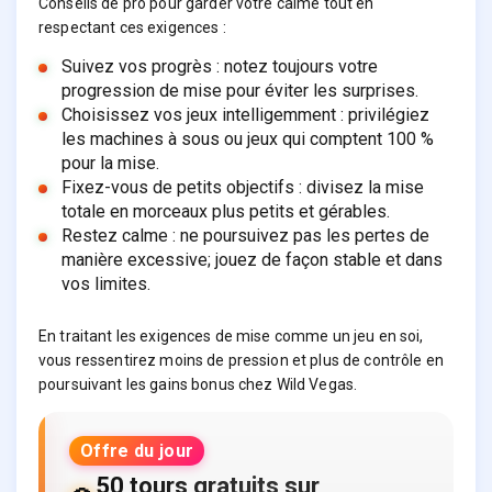
Conseils de pro pour garder votre calme tout en
respectant ces exigences :
Suivez vos progrès : notez toujours votre
progression de mise pour éviter les surprises.
Choisissez vos jeux intelligemment : privilégiez
les machines à sous ou jeux qui comptent 100 %
pour la mise.
Fixez-vous de petits objectifs : divisez la mise
totale en morceaux plus petits et gérables.
Restez calme : ne poursuivez pas les pertes de
manière excessive; jouez de façon stable et dans
vos limites.
En traitant les exigences de mise comme un jeu en soi,
vous ressentirez moins de pression et plus de contrôle en
poursuivant les gains bonus chez Wild Vegas.
Offre du jour
50 tours gratuits sur