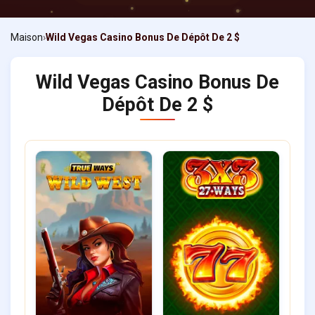
Maison
Wild Vegas Casino Bonus De Dépôt De 2 $
Wild Vegas Casino Bonus De
Dépôt De 2 $