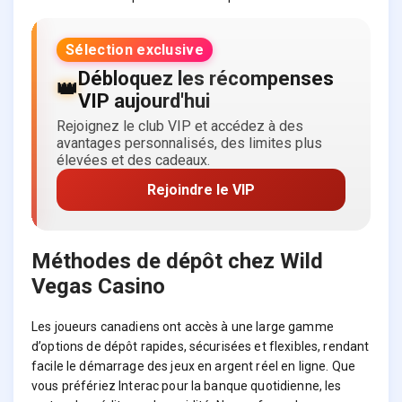
Sélection exclusive
Débloquez les récompenses
👑
VIP aujourd'hui
Rejoignez le club VIP et accédez à des
avantages personnalisés, des limites plus
élevées et des cadeaux.
Rejoindre le VIP
Méthodes de dépôt chez Wild
Vegas Casino
Les joueurs canadiens ont accès à une large gamme
d’options de dépôt rapides, sécurisées et flexibles, rendant
facile le démarrage des jeux en argent réel en ligne. Que
vous préfériez Interac pour la banque quotidienne, les