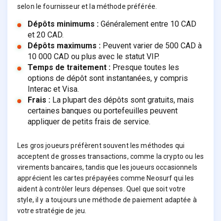
selon le fournisseur et la méthode préférée.
Dépôts minimums :
Généralement entre 10 CAD
et 20 CAD.
Dépôts maximums :
Peuvent varier de 500 CAD à
10 000 CAD ou plus avec le statut VIP.
Temps de traitement :
Presque toutes les
options de dépôt sont instantanées, y compris
Interac et Visa.
Frais :
La plupart des dépôts sont gratuits, mais
certaines banques ou portefeuilles peuvent
appliquer de petits frais de service.
Les gros joueurs préfèrent souvent les méthodes qui
acceptent de grosses transactions, comme la crypto ou les
virements bancaires, tandis que les joueurs occasionnels
apprécient les cartes prépayées comme Neosurf qui les
aident à contrôler leurs dépenses. Quel que soit votre
style, il y a toujours une méthode de paiement adaptée à
votre stratégie de jeu.