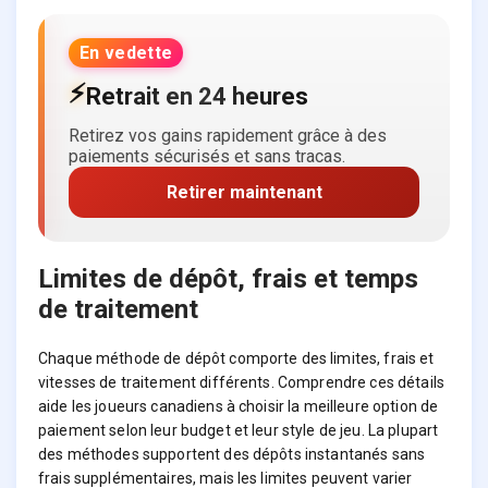
En vedette
⚡
Retrait en 24 heures
Retirez vos gains rapidement grâce à des
paiements sécurisés et sans tracas.
Retirer maintenant
Limites de dépôt, frais et temps
de traitement
Chaque méthode de dépôt comporte des limites, frais et
vitesses de traitement différents. Comprendre ces détails
aide les joueurs canadiens à choisir la meilleure option de
paiement selon leur budget et leur style de jeu. La plupart
des méthodes supportent des dépôts instantanés sans
frais supplémentaires, mais les limites peuvent varier