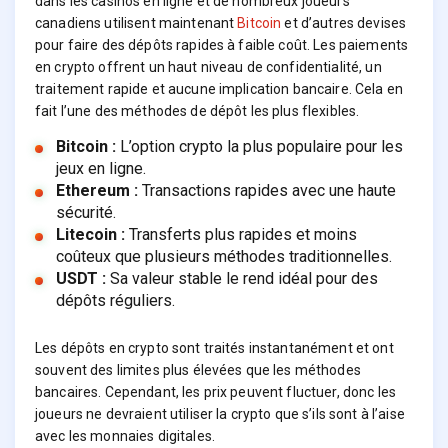
dans les casinos en ligne et de nombreux joueurs
canadiens utilisent maintenant
Bitcoin
et d’autres devises
pour faire des dépôts rapides à faible coût. Les paiements
en crypto offrent un haut niveau de confidentialité, un
traitement rapide et aucune implication bancaire. Cela en
fait l’une des méthodes de dépôt les plus flexibles.
Bitcoin :
L’option crypto la plus populaire pour les
jeux en ligne.
Ethereum :
Transactions rapides avec une haute
sécurité.
Litecoin :
Transferts plus rapides et moins
coûteux que plusieurs méthodes traditionnelles.
USDT :
Sa valeur stable le rend idéal pour des
dépôts réguliers.
Les dépôts en crypto sont traités instantanément et ont
souvent des limites plus élevées que les méthodes
bancaires. Cependant, les prix peuvent fluctuer, donc les
joueurs ne devraient utiliser la crypto que s’ils sont à l’aise
avec les monnaies digitales.