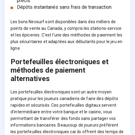
précis.
Dépôts instantanés sans frais de transaction.
Les bons Neosurf sont disponibles dans des milliers de
points de vente au Canada, y compris les stations-service
et les épiceries. C’est l’une des méthodes de paiement les
plus sécuritaires et adaptées aux débutants pour le jeu en
ligne.
Portefeuilles électroniques et
méthodes de paiement
alternatives
Les portefeuilles électroniques sont un autre moyen
pratique pour les joueurs canadiens de faire des dépôts
rapides et sécurisés. Ces portefeuilles digitaux servent
d’intermédiaire entre votre banque et le casino, vous
permettant de transférer des fonds sans partager vos
informations bancaires. Beaucoup de joueurs préfèrent
les portefeuilles électroniques car ils offrent des temps de