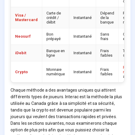
canadi
Carte de
Dépend
Paieme
Visa
/
crédit /
Instantané
de la
simple
Mastercard
débit
banque
rapide
Bon
Sans
Confide
Neosurf
Instantané
prépayé
frais
et cont
Banque en
Frais
Transf
iDebit
Instantané
ligne
faibles
sécuri
Paieme
Monnaie
Frais
Crypto
Instantané
rapide
numérique
faibles
anony
Chaque méthode a des avantages uniques qui attirent
différents types de joueurs. Interac est la méthode la plus
utilisée au Canada grâce à sa simplicité et sa sécurité,
tandis que la crypto est devenue populaire parmi les
joueurs qui veulent des transactions rapides et privées.
Dans les sections suivantes, nous examinerons chaque
option de plus près afin que vous puissiez choisir la