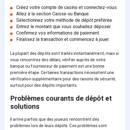
Créez votre compte de casino et connectez-vous.
Allez à la section Caisse ou Banque.
Sélectionnez votre méthode de dépôt préférée.
Entrez le montant que vous souhaitez déposer.
Confirmez vos informations de paiement.
Finalisez la transaction et commencez à jouer.
La plupart des dépôts sont traités instantanément, mais si
vous rencontrez des délais, vérifier auprès de votre
banque ou fournisseur de paiement est une bonne
première étape. Certaines transactions nécessitent une
vérification supplémentaire pour des raisons de sécurité,
surtout pour des dépôts importants.
Problèmes courants de dépôt et
solutions
Il arrive parfois que des joueurs rencontrent des
problèmes lors de leurs dépôts. Ces problèmes sont