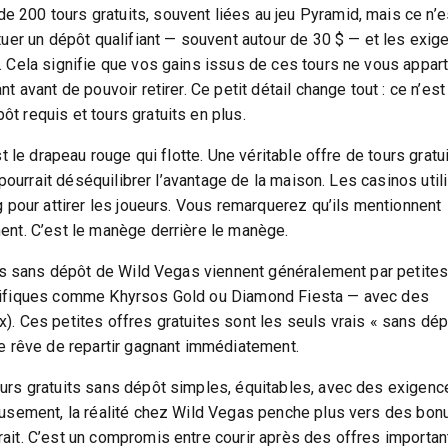
e 200 tours gratuits, souvent liées au jeu Pyramid, mais ce n’
tuer un dépôt qualifiant — souvent autour de 30 $ — et les exi
. Cela signifie que vos gains issus de ces tours ne vous appar
 avant de pouvoir retirer. Ce petit détail change tout : ce n’est
 requis et tours gratuits en plus.
t le drapeau rouge qui flotte. Une véritable offre de tours gratu
 pourrait déséquilibrer l’avantage de la maison. Les casinos util
g pour attirer les joueurs. Vous remarquerez qu’ils mentionnent
ent. C’est le manège derrière le manège.
its sans dépôt de Wild Vegas viennent généralement par petite
écifiques comme Khyrsos Gold ou Diamond Fiesta — avec des
. Ces petites offres gratuites sont les seuls vrais « sans dép
le rêve de repartir gagnant immédiatement.
urs gratuits sans dépôt simples, équitables, avec des exigenc
usement, la réalité chez Wild Vegas penche plus vers des bon
ait. C’est un compromis entre courir après des offres importan