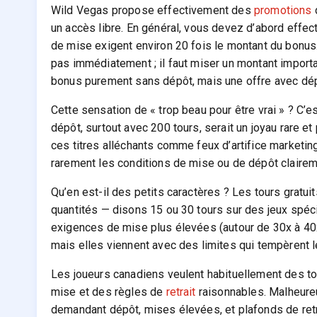
Wild Vegas propose effectivement des
promotions
d
un accès libre. En général, vous devez d’abord effec
de mise exigent environ 20 fois le montant du bonus
pas immédiatement ; il faut miser un montant important
bonus purement sans dépôt, mais une offre avec dépôt
Cette sensation de « trop beau pour être vrai » ? C’es
dépôt, surtout avec 200 tours, serait un joyau rare et
ces titres alléchants comme feux d’artifice marketin
rarement les conditions de mise ou de dépôt clairem
Qu’en est-il des petits caractères ? Les tours gratu
quantités — disons 15 ou 30 tours sur des jeux sp
exigences de mise plus élevées (autour de 30x à 40x)
mais elles viennent avec des limites qui tempèrent 
Les joueurs canadiens veulent habituellement des to
mise et des règles de
retrait
raisonnables. Malheure
demandant dépôt, mises élevées, et plafonds de retr