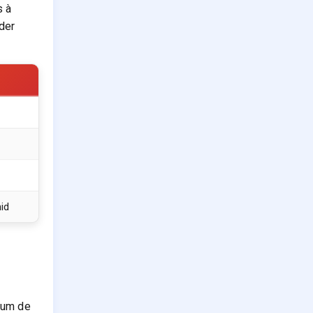
s à
der
id
imum de