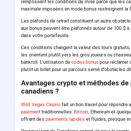
remplissent les conditions de mise parce que les ca
maximale imposées en mode bonus restreignent la fa
Les plafonds de retrait constituent un autre obstac
aux bonus peuvent être plafonnés autour de 100 $ à 20
dans votre portefeuille.
Ces conditions changent la valeur des tours gratuits,
les orientent plutôt vers les gros joueurs ou chass
bankroll. L’utilisation de
codes bonus
pour réclamer d
plutôt un billet pour un parcours semé d’obstacles dif
Avantages crypto et méthodes de p
canadiens ?
Wild Vegas Casino
fait un bon travail pour répondre 
paiement
traditionnelles.
Bitcoin
, Ethereum et quelqu
offrant des
paiements rapides
et fluides, presque in