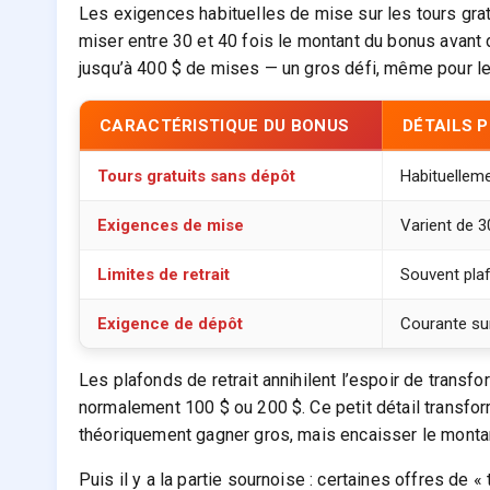
Les exigences habituelles de mise sur les tours gra
miser entre 30 et 40 fois le montant du bonus avant 
jusqu’à 400 $ de mises — un gros défi, même pour l
CARACTÉRISTIQUE DU BONUS
DÉTAILS 
Tours gratuits sans dépôt
Habituelleme
Exigences de mise
Varient de 3
Limites de retrait
Souvent pla
Exigence de dépôt
Courante su
Les plafonds de retrait annihilent l’espoir de transfo
normalement 100 $ ou 200 $. Ce petit détail transfor
théoriquement gagner gros, mais encaisser le monta
Puis il y a la partie sournoise : certaines offres de