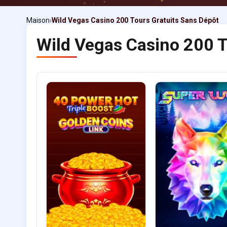
Maison
Wild Vegas Casino 200 Tours Gratuits Sans Dépôt
Wild Vegas Casino 200 T