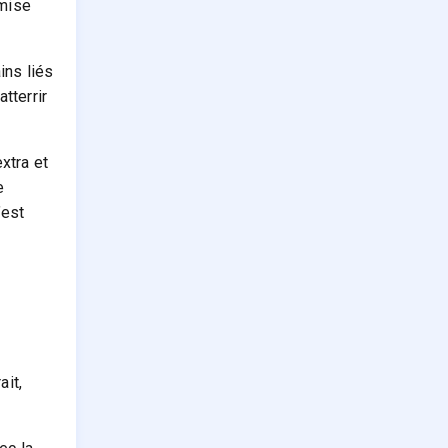
 mise
ins liés
tterrir
xtra et
e
’est
ait,