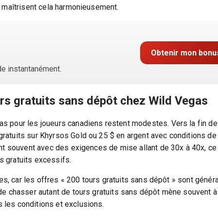
s maîtrisent cela harmonieusement.
Obtenir mon bonu
de instantanément.
ours gratuits sans dépôt chez Wild Vegas
 pour les joueurs canadiens restent modestes. Vers la fin de
ratuits sur Khyrsos Gold ou 25 $ en argent avec conditions de
nt souvent avec des exigences de mise allant de 30x à 40x, ce 
 gratuits excessifs.
tes, car les offres « 200 tours gratuits sans dépôt » sont géné
de chasser autant de tours gratuits sans dépôt mène souvent à 
les conditions et exclusions.