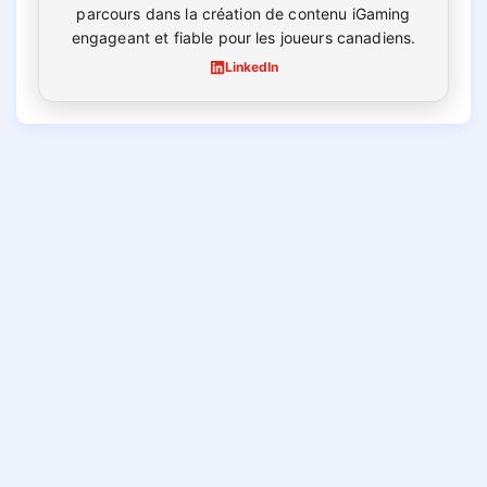
parcours dans la création de contenu iGaming
engageant et fiable pour les joueurs canadiens.
LinkedIn