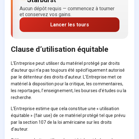
Aucun dépôt requis — commencez à tourner
et conservez vos gains.
Lancer les tours
Clause d’utilisation équitable
L’Entreprise peut utiliser du matériel protégé par droits
d’auteur qui n’a pas toujours été spécifiquement autorisé
par le détenteur des droits d’auteur. L’Entreprise met ce
matériel à disposition pour la critique, les commentaires,
les reportages, l’enseignement, les bourses d’études ou la
recherche.
L’Entreprise estime que cela constitue une « utilisation
équitable » (fair use) de ce matériel protégé tel que prévu
par la section 107 de la loi américaine sur les droits
d’auteur.