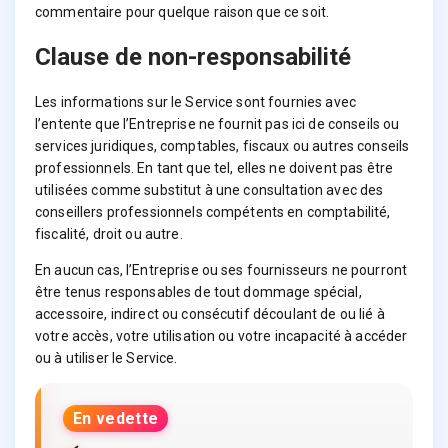
commentaire pour quelque raison que ce soit.
Clause de non-responsabilité
Les informations sur le Service sont fournies avec
l’entente que l’Entreprise ne fournit pas ici de conseils ou
services juridiques, comptables, fiscaux ou autres conseils
professionnels. En tant que tel, elles ne doivent pas être
utilisées comme substitut à une consultation avec des
conseillers professionnels compétents en comptabilité,
fiscalité, droit ou autre.
En aucun cas, l’Entreprise ou ses fournisseurs ne pourront
être tenus responsables de tout dommage spécial,
accessoire, indirect ou consécutif découlant de ou lié à
votre accès, votre utilisation ou votre incapacité à accéder
ou à utiliser le Service.
En vedette