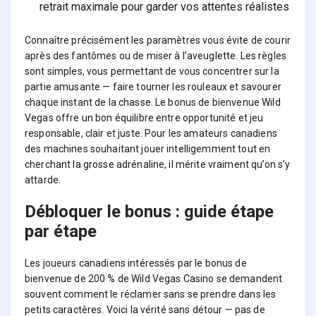
retrait maximale pour garder vos attentes réalistes
Connaître précisément les paramètres vous évite de courir
après des fantômes ou de miser à l’aveuglette. Les règles
sont simples, vous permettant de vous concentrer sur la
partie amusante — faire tourner les rouleaux et savourer
chaque instant de la chasse. Le bonus de bienvenue Wild
Vegas offre un bon équilibre entre opportunité et jeu
responsable, clair et juste. Pour les amateurs canadiens
des machines souhaitant jouer intelligemment tout en
cherchant la grosse adrénaline, il mérite vraiment qu’on s’y
attarde.
Débloquer le bonus : guide étape
par étape
Les joueurs canadiens intéressés par le bonus de
bienvenue de 200 % de Wild Vegas Casino se demandent
souvent comment le réclamer sans se prendre dans les
petits caractères. Voici la vérité sans détour — pas de