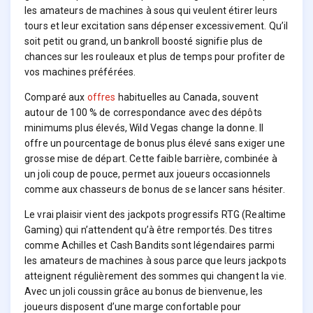
les amateurs de machines à sous qui veulent étirer leurs
tours et leur excitation sans dépenser excessivement. Qu’il
soit petit ou grand, un bankroll boosté signifie plus de
chances sur les rouleaux et plus de temps pour profiter de
vos machines préférées.
Comparé aux
offres
habituelles au Canada, souvent
autour de 100 % de correspondance avec des dépôts
minimums plus élevés, Wild Vegas change la donne. Il
offre un pourcentage de bonus plus élevé sans exiger une
grosse mise de départ. Cette faible barrière, combinée à
un joli coup de pouce, permet aux joueurs occasionnels
comme aux chasseurs de bonus de se lancer sans hésiter.
Le vrai plaisir vient des jackpots progressifs RTG (Realtime
Gaming) qui n’attendent qu’à être remportés. Des titres
comme Achilles et Cash Bandits sont légendaires parmi
les amateurs de machines à sous parce que leurs jackpots
atteignent régulièrement des sommes qui changent la vie.
Avec un joli coussin grâce au bonus de bienvenue, les
joueurs disposent d’une marge confortable pour