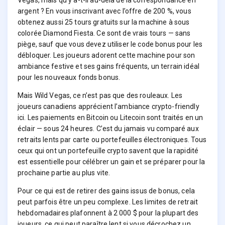
Vegas, mais qu’y a-t-il au-delà de la correspondance en
argent ? En vous inscrivant avec l’offre de 200 %, vous
obtenez aussi 25 tours gratuits sur la machine à sous
colorée Diamond Fiesta. Ce sont de vrais tours — sans
piège, sauf que vous devez utiliser le code bonus pour les
débloquer. Les joueurs adorent cette machine pour son
ambiance festive et ses gains fréquents, un terrain idéal
pour les nouveaux fonds bonus.
Mais Wild Vegas, ce n’est pas que des rouleaux. Les
joueurs canadiens apprécient l’ambiance crypto-friendly
ici. Les paiements en Bitcoin ou Litecoin sont traités en un
éclair — sous 24 heures. C’est du jamais vu comparé aux
retraits lents par carte ou portefeuilles électroniques. Tous
ceux qui ont un portefeuille crypto savent que la rapidité
est essentielle pour célébrer un gain et se préparer pour la
prochaine partie au plus vite.
Pour ce qui est de retirer des gains issus de bonus, cela
peut parfois être un peu complexe. Les limites de retrait
hebdomadaires plafonnent à 2 000 $ pour la plupart des
joueurs, ce qui peut paraître lent si vous décrochez un