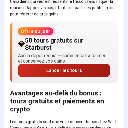
Canadiens qui veulent ressentir le frisson sans risquer la
maison. Rappelez-vous, il faut tirer parti des petites mises
pour réaliser de gros gains.
Offre du jour
50 tours gratuits sur
💎
Starburst
Aucun dépôt requis — commencez à tourner
et conservez vos gains.
Lancer les tours
Avantages au-delà du bonus :
tours gratuits et paiements en
crypto
Les tours gratuits sont une vraie douceur bonus chez Wild