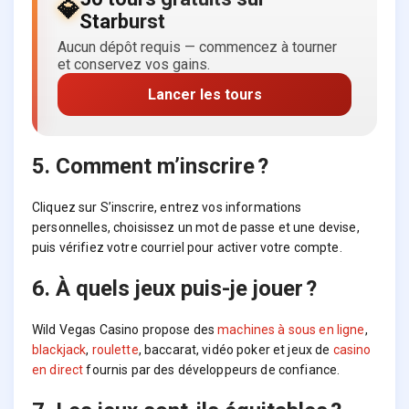
💎
Starburst
Aucun dépôt requis — commencez à tourner
et conservez vos gains.
Lancer les tours
5. Comment m’inscrire ?
Cliquez sur S’inscrire, entrez vos informations
personnelles, choisissez un mot de passe et une devise,
puis vérifiez votre courriel pour activer votre compte.
6. À quels jeux puis-je jouer ?
Wild Vegas Casino propose des
machines à sous en ligne
,
blackjack
,
roulette
, baccarat, vidéo poker et jeux de
casino
en direct
fournis par des développeurs de confiance.