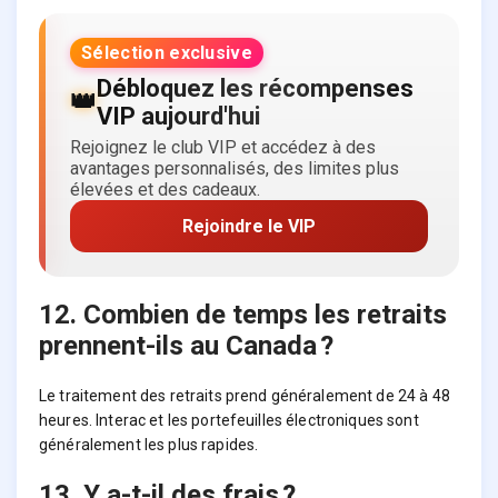
Sélection exclusive
Débloquez les récompenses
👑
VIP aujourd'hui
Rejoignez le club VIP et accédez à des
avantages personnalisés, des limites plus
élevées et des cadeaux.
Rejoindre le VIP
12. Combien de temps les retraits
prennent-ils au Canada ?
Le traitement des retraits prend généralement de 24 à 48
heures. Interac et les portefeuilles électroniques sont
généralement les plus rapides.
13. Y a-t-il des frais ?