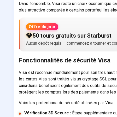
Dans l’ensemble, Visa reste un choix économique ca
plus attractive comparée à certains portefeuilles él
Offre du jour
💎
50 tours gratuits sur Starburst
Aucun dépôt requis — commencez à tourner et co
Fonctionnalités de sécurité Visa
Visa est reconnue mondialement pour son très haut n
les cartes Visa sont traités via un cryptage SSL pou
canadiens bénéficient également des outils de sécur
protègent les comptes lors des paiements dans les 
Voici les protections de sécurité utilisées par Visa :
Vérification 3D Secure :
Étape supplémentaire qu