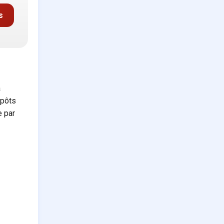
s
à
épôts
e par