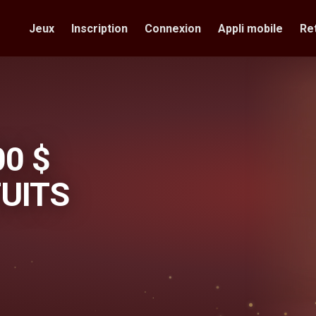
Jeux
Inscription
Connexion
Appli mobile
Ret
00 $
UITS