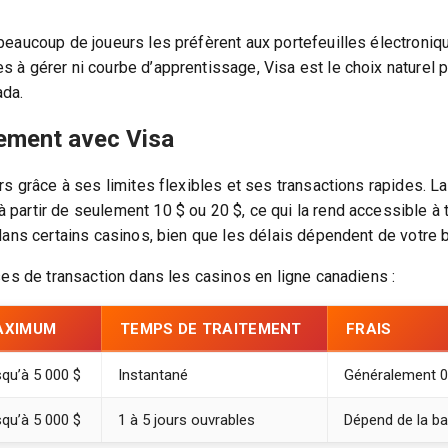
beaucoup de joueurs les préfèrent aux portefeuilles électroniq
 à gérer ni courbe d’apprentissage, Visa est le choix naturel 
ada.
tement avec Visa
s grâce à ses limites flexibles et ses transactions rapides. La
partir de seulement 10 $ ou 20 $, ce qui la rend accessible à 
dans certains casinos, bien que les délais dépendent de votre 
ses de transaction dans les casinos en ligne canadiens :
AXIMUM
TEMPS DE TRAITEMENT
FRAIS
qu’à 5 000 $
Instantané
Généralement 0
qu’à 5 000 $
1 à 5 jours ouvrables
Dépend de la b