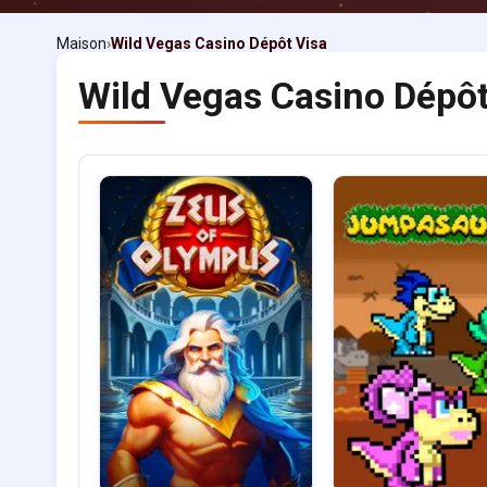
Maison
Wild Vegas Casino Dépôt Visa
Wild Vegas Casino Dépôt