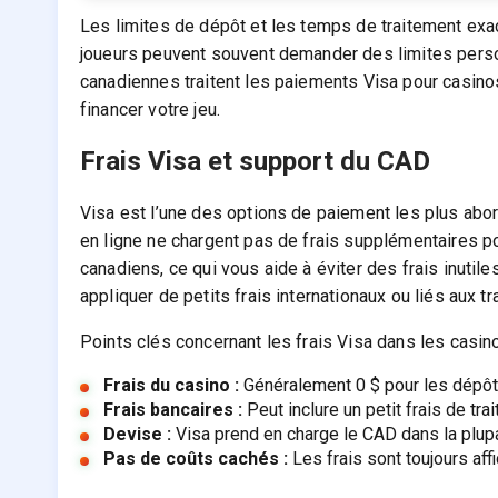
Les limites de dépôt et les temps de traitement exac
joueurs peuvent souvent demander des limites person
canadiennes traitent les paiements Visa pour casinos 
financer votre jeu.
Frais Visa et support du CAD
Visa est l’une des options de paiement les plus abo
en ligne ne chargent pas de frais supplémentaires pou
canadiens, ce qui vous aide à éviter des frais inuti
appliquer de petits frais internationaux ou liés aux t
Points clés concernant les frais Visa dans les casin
Frais du casino :
Généralement 0 $ pour les dépôts, 
Frais bancaires :
Peut inclure un petit frais de tr
Devise :
Visa prend en charge le CAD dans la plup
Pas de coûts cachés :
Les frais sont toujours affi