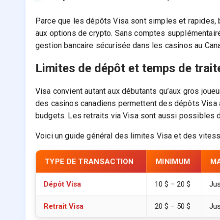
Parce que les dépôts Visa sont simples et rapides, 
aux options de crypto. Sans comptes supplémentaires
gestion bancaire sécurisée dans les casinos au Can
Limites de dépôt et temps de trai
Visa convient autant aux débutants qu’aux gros joueur
des casinos canadiens permettent des dépôts Visa à 
budgets. Les retraits via Visa sont aussi possibles 
Voici un guide général des limites Visa et des vites
TYPE DE TRANSACTION
MINIMUM
M
Dépôt Visa
10 $ – 20 $
Jus
Retrait
Visa
20 $ – 50 $
Jus