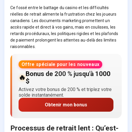
Ce fossé entre le battage du casino et les difficultés
réelles de retrait alimente la frustration chez les joueurs
canadiens. Les documents marketing promettent un
accès rapide et direct à vos gains, mais en coulisses, les
retards procéduraux, les politiques rigides et les plafonds
de paiement prolongent les attentes au-delà des limites
raisonnables.
Offre spéciale pour les nouveaux
Bonus de 200 % jusqu'à 1000
🔥
$
Activez votre bonus de 200 % et triplez votre
solde instantanément.
Obtenir mon bonus
Processus de retrait lent : Qu’est-