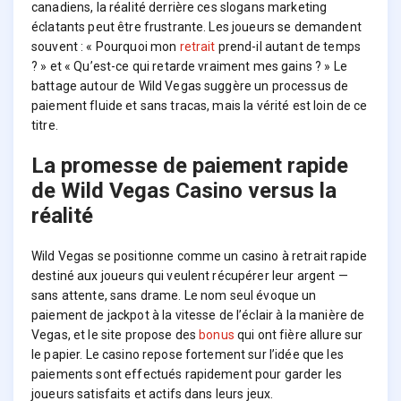
canadiens, la réalité derrière ces slogans marketing
éclatants peut être frustrante. Les joueurs se demandent
souvent : « Pourquoi mon
retrait
prend-il autant de temps
? » et « Qu’est-ce qui retarde vraiment mes gains ? » Le
battage autour de Wild Vegas suggère un processus de
paiement fluide et sans tracas, mais la vérité est loin de ce
titre.
La promesse de paiement rapide
de Wild Vegas Casino versus la
réalité
Wild Vegas se positionne comme un casino à retrait rapide
destiné aux joueurs qui veulent récupérer leur argent —
sans attente, sans drame. Le nom seul évoque un
paiement de jackpot à la vitesse de l’éclair à la manière de
Vegas, et le site propose des
bonus
qui ont fière allure sur
le papier. Le casino repose fortement sur l’idée que les
paiements sont effectués rapidement pour garder les
joueurs satisfaits et actifs dans leurs jeux.