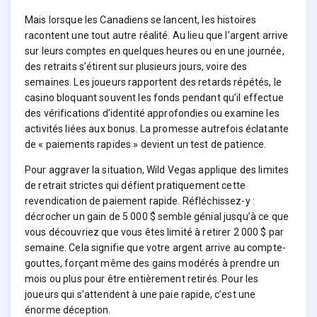
Mais lorsque les Canadiens se lancent, les histoires
racontent une tout autre réalité. Au lieu que l’argent arrive
sur leurs comptes en quelques heures ou en une journée,
des retraits s’étirent sur plusieurs jours, voire des
semaines. Les joueurs rapportent des retards répétés, le
casino bloquant souvent les fonds pendant qu’il effectue
des vérifications d’identité approfondies ou examine les
activités liées aux bonus. La promesse autrefois éclatante
de « paiements rapides » devient un test de patience.
Pour aggraver la situation, Wild Vegas applique des limites
de retrait strictes qui défient pratiquement cette
revendication de paiement rapide. Réfléchissez-y :
décrocher un gain de 5 000 $ semble génial jusqu’à ce que
vous découvriez que vous êtes limité à retirer 2 000 $ par
semaine. Cela signifie que votre argent arrive au compte-
gouttes, forçant même des gains modérés à prendre un
mois ou plus pour être entièrement retirés. Pour les
joueurs qui s’attendent à une paie rapide, c’est une
énorme déception.