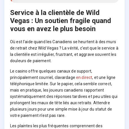
Service à la clientèle de Wild
Vegas : Un soutien fragile quand
vous en avez le plus besoin
Où est l’aide quand les Canadiens se heurtent à des murs
de retrait chez Wild Vegas ? La vérité, c’est que le service à
la clientèle est irrégulier, frustrant, et aggrave souvent les
douleurs de paiement.
Le casino offre quelques canaux de support,
principalement courriel, clavardage
en direct
, et une ligne
téléphonique limitée. Sur le papier, cela semble correct,
mais en pratique, les joueurs canadiens rapportent
systématiquement des réponses tardives et peu utiles qui
prolongent les maux de tête liés aux retraits. Attendre
plusieurs jours pour une simple mise à jour du statut de
votre paiement n’est pas rare.
Les plaintes les plus fréquentes comprennent des