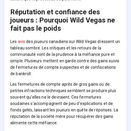
Réputation et confiance des
joueurs : Pourquoi Wild Vegas ne
fait pas le poids
Les
avis
des joueurs canadiens sur Wild Vegas dressent un
tableau sombre. Les critiques et les retours de la
communauté vont de la prudence à la méfiance pure et
simple. Plusieurs mettent en garde contre des gains suivis
de fermetures de compte suspectes et de confiscations
de bankroll.
Les fermetures de compte après de gros gains ou de
petites infractions techniques semblent se produire plus
souvent qu’elles ne le devraient. Ces fermetures
soudaines s’accompagnent de peu d’explications et de
fonds gelés, laissant les joueurs en quête de réponses. La
réputation de la société mère pour récupérer des gains
alimente cette méfiance.