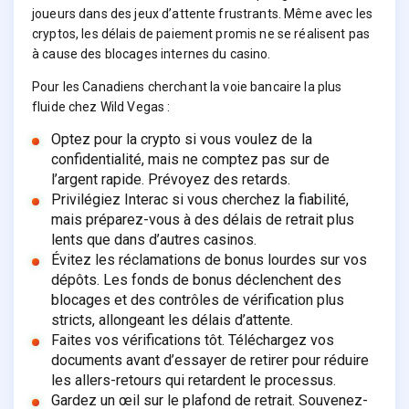
joueurs dans des jeux d’attente frustrants. Même avec les
cryptos, les délais de paiement promis ne se réalisent pas
à cause des blocages internes du casino.
Pour les Canadiens cherchant la voie bancaire la plus
fluide chez Wild Vegas :
Optez pour la crypto si vous voulez de la
confidentialité, mais ne comptez pas sur de
l’argent rapide. Prévoyez des retards.
Privilégiez Interac si vous cherchez la fiabilité,
mais préparez-vous à des délais de retrait plus
lents que dans d’autres casinos.
Évitez les réclamations de bonus lourdes sur vos
dépôts. Les fonds de bonus déclenchent des
blocages et des contrôles de vérification plus
stricts, allongeant les délais d’attente.
Faites vos vérifications tôt. Téléchargez vos
documents avant d’essayer de retirer pour réduire
les allers-retours qui retardent le processus.
Gardez un œil sur le plafond de retrait. Souvenez-