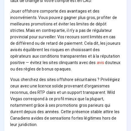
taux de change si votre compte est en CAD.
Jouer offshore comporte des avantages et des
inconvénients. Vous pouvez gagner plus gros, profiter de
meilleures promotions et éviter les limites de dépôt
strictes. Mais en contrepartie, il n’y a pas de régulateur
provincial pour surveiller. Vos recours sont limités en cas
de différend ou de retard de paiement. Cela dit, les joueurs
avisés équilibrent les risques en choisissant des
opérateurs aux conditions transparentes et à la réputation
positive — évitez les sites clinquants avec des
avis
douteux
ou des règles de bonus opaques.
Vous cherchez des sites offshore sécuritaires ? Privilégiez
ceux avec une licence solide provenant d’organismes
reconnus, des RTP clairs et un support transparent. Wild
Vegas correspond à ce profil mieux que la plupart,
notamment grâce à ses promotions gros parieurs qui
durent depuis des années. Cette présence stable attire les
Canadiens avides de sensations fortes légitimes hors de
leur juridiction.