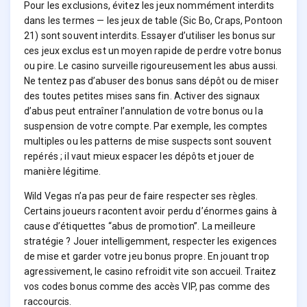
Pour les exclusions, évitez les jeux nommément interdits
dans les termes — les jeux de table (Sic Bo, Craps, Pontoon
21) sont souvent interdits. Essayer d’utiliser les bonus sur
ces jeux exclus est un moyen rapide de perdre votre bonus
ou pire. Le casino surveille rigoureusement les abus aussi.
Ne tentez pas d’abuser des bonus sans dépôt ou de miser
des toutes petites mises sans fin. Activer des signaux
d’abus peut entraîner l’annulation de votre bonus ou la
suspension de votre compte. Par exemple, les comptes
multiples ou les patterns de mise suspects sont souvent
repérés ; il vaut mieux espacer les dépôts et jouer de
manière légitime.
Wild Vegas n’a pas peur de faire respecter ses règles.
Certains joueurs racontent avoir perdu d’énormes gains à
cause d’étiquettes “abus de promotion”. La meilleure
stratégie ? Jouer intelligemment, respecter les exigences
de mise et garder votre jeu bonus propre. En jouant trop
agressivement, le casino refroidit vite son accueil. Traitez
vos codes bonus comme des accès VIP, pas comme des
raccourcis.