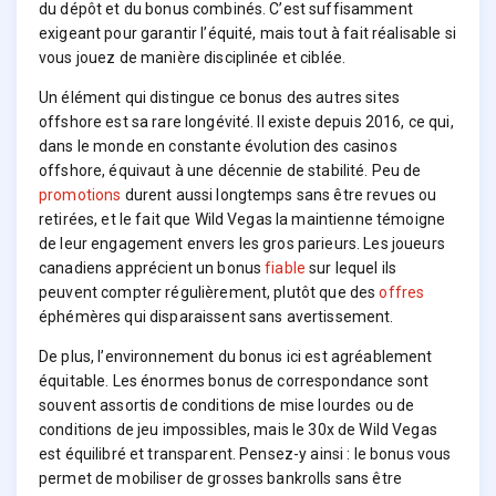
du dépôt et du bonus combinés. C’est suffisamment
exigeant pour garantir l’équité, mais tout à fait réalisable si
vous jouez de manière disciplinée et ciblée.
Un élément qui distingue ce bonus des autres sites
offshore est sa rare longévité. Il existe depuis 2016, ce qui,
dans le monde en constante évolution des casinos
offshore, équivaut à une décennie de stabilité. Peu de
promotions
durent aussi longtemps sans être revues ou
retirées, et le fait que Wild Vegas la maintienne témoigne
de leur engagement envers les gros parieurs. Les joueurs
canadiens apprécient un bonus
fiable
sur lequel ils
peuvent compter régulièrement, plutôt que des
offres
éphémères qui disparaissent sans avertissement.
De plus, l’environnement du bonus ici est agréablement
équitable. Les énormes bonus de correspondance sont
souvent assortis de conditions de mise lourdes ou de
conditions de jeu impossibles, mais le 30x de Wild Vegas
est équilibré et transparent. Pensez-y ainsi : le bonus vous
permet de mobiliser de grosses bankrolls sans être