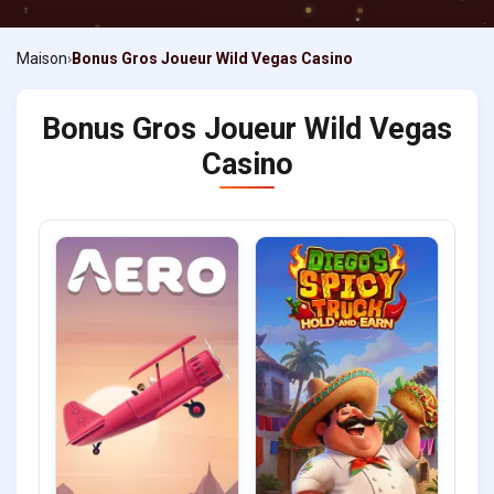
Maison
Bonus Gros Joueur Wild Vegas Casino
Bonus Gros Joueur Wild Vegas
Casino