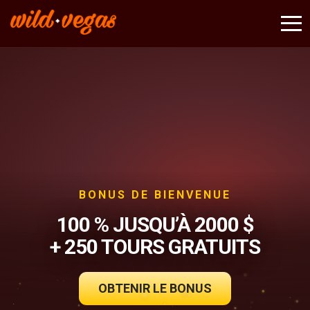
BONUS DE BIENVENUE
100 % JUSQU’À 2000 $
+ 250 TOURS GRATUITS
OBTENIR LE BONUS