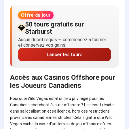
Offre du jour
50 tours gratuits sur
💎
Starburst
Aucun dépôt requis — commencez à tourner
et conservez vos gains.
Lancer les tours
Accès aux Casinos Offshore pour
les Joueurs Canadiens
Pourquoi Wild Vegas est-il un lieu privilégié pour les
Canadiens cherchant à jouer offshore ? Le secret réside
dans sa localisation et sa licence, hors des restrictions
provinciales canadiennes strictes. Cela signifie que Wild
Vegas coche la case d’un terrain de jeu offshore où les