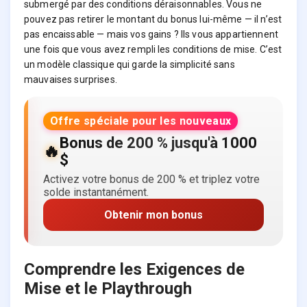
submergé par des conditions déraisonnables. Vous ne
pouvez pas retirer le montant du bonus lui-même — il n’est
pas encaissable — mais vos gains ? Ils vous appartiennent
une fois que vous avez rempli les conditions de mise. C’est
un modèle classique qui garde la simplicité sans
mauvaises surprises.
Offre spéciale pour les nouveaux
Bonus de 200 % jusqu'à 1000
🔥
$
Activez votre bonus de 200 % et triplez votre
solde instantanément.
Obtenir mon bonus
Comprendre les Exigences de
Mise et le Playthrough