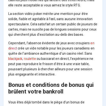
casinos plus modernes qui lancent des titres neufs, mais
elle reste acceptable si vous aimez le style RTG.
La section vidéo poker mérite une mention pour être
solide, fiable et agréable à l’œil, sans aucune innovation
spectaculaire. Cela satisfait un certain public de joueurs de
cartes, mais ne suscite pas de longues sessions pour ceux
qui cherchent plus d’excitation au-delà des bases.
Cependant, l’absence évidente de jeux avec croupiers
en
direct
crée un vide notable pour les joueurs canadiens en
quête de l’ambiance authentique d’un casino réel. Sans
blackjack
,
roulette
ou baccarat en direct, l’expérience ne
peut pas reproduire le frisson d’être à une vraie table,
poussant plusieurs à chercher ailleurs pour une session
plus engageante et interactive.
Bonus et conditions de bonus qui
brûlent votre bankroll
Vous êtes déjà tombé dans le piège d’un bonus de