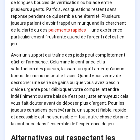
de longues boucles de vérification ou baladé entre
plusieurs agents. Parfois, vos questions restent sans
réponse pendant ce qui semble une éternité. Plusieurs
joueurs parlent d’avoir frappé un mur quand ils cherchent
de la clarté ou des
paiements rapides
— une expérience
particulièrement frustrante quand de l’argent réel est en
jeu.
Avoir un support qui traîne des pieds peut complètement
gâcher l’ambiance. Cela mine la confiance et la
satisfaction des joueurs, laissant un goût amer qu’aucun
bonus de casino ne peut effacer. Quand vous venez de
décrocher une série de gains ou que vous avez besoin
d’aide urgente pour débloquer votre compte, attendre
indéfiniment ou être baladé n’est pas juste ennuyeux ; cela
vous fait douter avant de déposer plus d’argent. Pour les
joueurs canadiens persévérants, un support fiable, rapide
et accessible est indispensable — tout autre chose ébranle
la confiance dans l’ensemble de l’expérience de jeu.
Alternatives qui respectent les