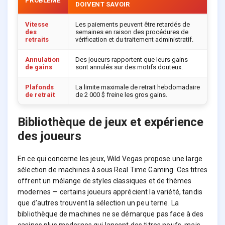
PROBLÈME
DOIVENT SAVOIR
Vitesse
Les paiements peuvent être retardés de
des
semaines en raison des procédures de
retraits
vérification et du traitement administratif.
Annulation
Des joueurs rapportent que leurs gains
de gains
sont annulés sur des motifs douteux.
Plafonds
La limite maximale de retrait hebdomadaire
de retrait
de 2 000 $ freine les gros gains.
Bibliothèque de jeux et expérience
des joueurs
En ce qui concerne les jeux, Wild Vegas propose une large
sélection de machines à sous Real Time Gaming. Ces titres
offrent un mélange de styles classiques et de thèmes
modernes — certains joueurs apprécient la variété, tandis
que d’autres trouvent la sélection un peu terne. La
bibliothèque de machines ne se démarque pas face à des