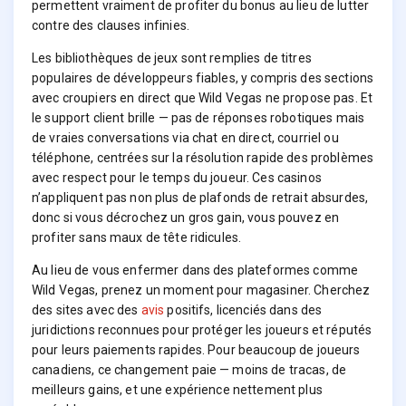
permettent vraiment de profiter du bonus au lieu de lutter
contre des clauses infinies.
Les bibliothèques de jeux sont remplies de titres
populaires de développeurs fiables, y compris des sections
avec croupiers en direct que Wild Vegas ne propose pas. Et
le support client brille — pas de réponses robotiques mais
de vraies conversations via chat en direct, courriel ou
téléphone, centrées sur la résolution rapide des problèmes
avec respect pour le temps du joueur. Ces casinos
n’appliquent pas non plus de plafonds de retrait absurdes,
donc si vous décrochez un gros gain, vous pouvez en
profiter sans maux de tête ridicules.
Au lieu de vous enfermer dans des plateformes comme
Wild Vegas, prenez un moment pour magasiner. Cherchez
des sites avec des
avis
positifs, licenciés dans des
juridictions reconnues pour protéger les joueurs et réputés
pour leurs paiements rapides. Pour beaucoup de joueurs
canadiens, ce changement paie — moins de tracas, de
meilleurs gains, et une expérience nettement plus