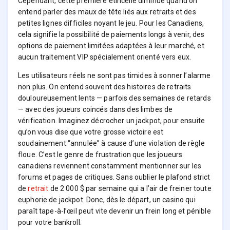
Cependant, cette première étincelle diminue quand on
entend parler des maux de tête liés aux retraits et des
petites lignes difficiles noyant le jeu. Pour les Canadiens,
cela signifie la possibilité de paiements longs à venir, des
options de paiement limitées adaptées à leur marché, et
aucun traitement VIP spécialement orienté vers eux.
Les utilisateurs réels ne sont pas timides à sonner l’alarme
non plus. On entend souvent des histoires de retraits
douloureusement lents — parfois des semaines de retards
— avec des joueurs coincés dans des limbes de
vérification. Imaginez décrocher un jackpot, pour ensuite
qu’on vous dise que votre grosse victoire est
soudainement “annulée” à cause d’une violation de règle
floue. C’est le genre de frustration que les joueurs
canadiens reviennent constamment mentionner sur les
forums et pages de critiques. Sans oublier le plafond strict
de
retrait
de 2 000 $ par semaine qui a l’air de freiner toute
euphorie de jackpot. Donc, dès le départ, un casino qui
paraît tape-à-l’œil peut vite devenir un frein long et pénible
pour votre bankroll.