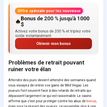
Offre spéciale pour les nouveaux
Bonus de 200 % jusqu'à 1000
🔥
$
Activez votre bonus de 200 % et triplez votre
solde instantanément.
Obtenir mon bonus
Problèmes de retrait pouvant
ruiner votre élan
Attendre des jours devient attendre des semaines quand
vous essayez de retirer vos gains de Wild Vegas. Les
joueurs font souvent face à des retards de retraits qui
dépassent largement ce qui est raisonnable. Le casino
affirme que c’est pour protéger contre les abus de
bonus
,
mais pour la plupart des joueurs, ça ressemble plus à une